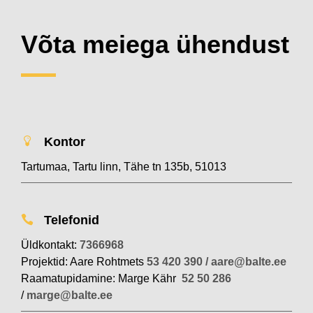
Võta meiega ühendust
Kontor
Tartumaa, Tartu linn, Tähe tn 135b, 51013
Telefonid
Üldkontakt:
7366968
Projektid: Aare Rohtmets
53 420 390
/
aare@balte.ee
Raamatupidamine: Marge Kähr
52 50 286
/
marge@balte.ee